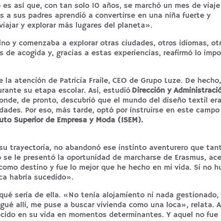
es así que, con tan solo 10 años, se marchó un mes de viaje
 a sus padres aprendió a convertirse en una niña fuerte y
iajar y explorar más lugares del planeta».
tino y comenzaba a explorar otras ciudades, otros idiomas, ot
as de acogida y, gracias a estas experiencias, reafirmó lo imp
 la atención de Patricia Fraile, CEO de Grupo Luze. De hecho,
urante su etapa escolar. Así, estudió
Dirección y Administraci
donde, de pronto, descubrió que el mundo del diseño textil era
dades. Por eso, más tarde, optó por instruirse en este campo
tuto Superior de Empresa y Moda (ISEM).
su trayectoria, no abandonó ese instinto aventurero que tant
se le presentó la oportunidad de marcharse de Erasmus, ace
 como destino y fue lo mejor que he hecho en mi vida. Si no h
ca habría sucedido».
ué sería de ella. «No tenía alojamiento ni nada gestionado,
gué allí, me puse a buscar vivienda como una loca», relata. 
recido en su vida en momentos determinantes. Y aquel no fue