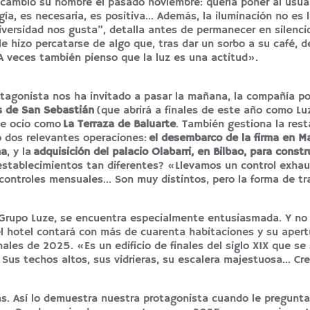
 cambió su nombre el pasado noviembre: quería poner al usuar
ergía, es necesaria, es positiva… Además, la iluminación no es
iversidad nos gusta”, detalla antes de permanecer en silenci
e hizo percatarse de algo que, tras dar un sorbo a su café, d
 veces también pienso que la luz es una actitud».
otagonista nos ha invitado a pasar la mañana, la compañía p
s de San Sebastián
(que abrirá a finales de este año como Lu
de ocio como
La Terraza de Baluarte
. También gestiona la rest
ó dos relevantes operaciones:
el desembarco de la firma en Ma
na
, y la
adquisición del palacio Olabarri, en Bilbao, para constru
stablecimientos tan diferentes? «Llevamos un control exhau
controles mensuales… Son muy distintos, pero la forma de tr
e Grupo Luze, se encuentra especialmente entusiasmada. Y no
l hotel contará con más de cuarenta habitaciones y su apertu
nales de 2025. «Es un edificio de finales del siglo XIX que se 
 Sus techos altos, sus vidrieras, su escalera majestuosa… C
as. Así lo demuestra nuestra protagonista cuando le pregunt