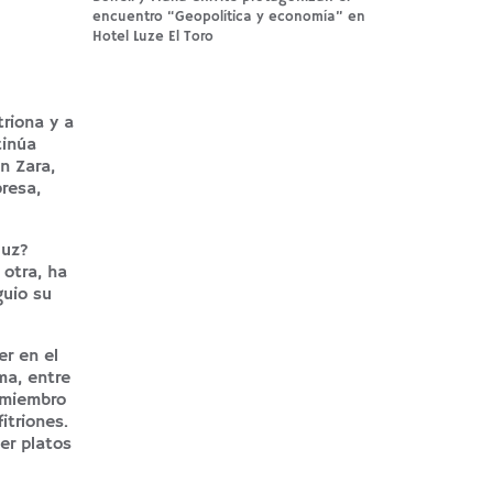
encuentro “Geopolítica y economía” en
Hotel Luze El Toro
triona y a
tinúa
n Zara,
resa,
luz?
 otra, ha
guio su
r en el
ma, entre
 miembro
itriones.
er platos