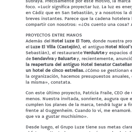
subraya. Precisamente por este motivo, la marca
foco. «Lucir significa proyectar luz. La luz es en
en Cádiz que en San Sebastián, y a nosotros la d
breves instantes. Parece que la cadena hotelera l
compartir con nosotros: «¿Os cuento una cosa? A
PROYECTOS ENTRE MANOS
Además del
Hotel Luze El Toro
, donde nuestra pr
el
Luze El Villa (Castejón)
, el antiguo
Hotel Nicol’
Sebastián), el restaurante
VerduArte
y espacios 
de
Sendaviva
y
Baluarte
y, recientemente, anunci
la reapertura del antiguo Hotel Senator Castella
un hotel de cinco estrellas.
¿Cómo se gestionan e
la organización, hacemos presupuestos anuales, 
la misma», constata.
Con este último proyecto, Patricia Fraile, CEO d
menos. Nuestra invitada, sonriente, augura que e
cumplen los planes de la marca, tendrá lugar a fi
frente al Guggenheim. Cuando lo vi, me enamoré.
que va a gustar muchísimo».
Desde luego, el Grupo Luze tiene sus metas clar