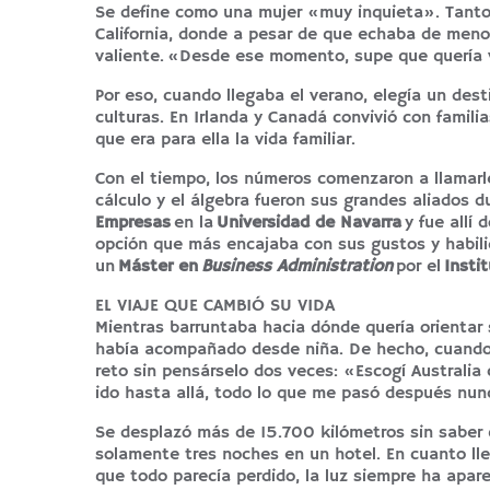
Se define como una mujer «muy inquieta». Tanto 
California, donde a pesar de que echaba de menos
valiente. «Desde ese momento, supe que quería v
Por eso, cuando llegaba el verano, elegía un des
culturas. En Irlanda y Canadá convivió con famili
que era para ella la vida familiar.
Con el tiempo, los números comenzaron a llamarle
cálculo y el álgebra fueron sus grandes aliados d
Empresas
en la
Universidad de Navarra
y fue allí 
opción que más encajaba con sus gustos y habili
un
Máster en
Business Administration
por el
Insti
EL VIAJE QUE CAMBIÓ SU VIDA
Mientras barruntaba hacia dónde quería orientar 
había acompañado desde niña. De hecho, cuando 
reto sin pensárselo dos veces: «Escogí Australia
ido hasta allá, todo lo que me pasó después nun
Se desplazó más de 15.700 kilómetros sin saber q
solamente tres noches en un hotel. En cuanto lle
que todo parecía perdido, la luz siempre ha apa