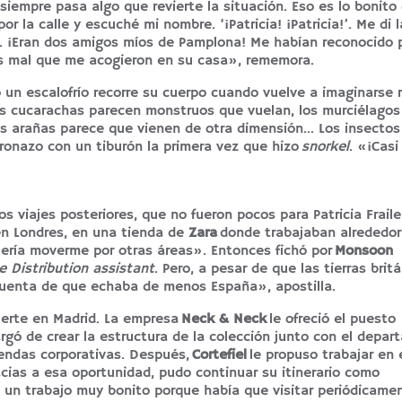
iempre pasa algo que revierte la situación. Eso es lo bonito
r la calle y escuché mi nombre. ‘¡Patricia! ¡Patricia!’. Me di 
r. ¡Eran dos amigos míos de Pamplona! Me habían reconocido 
os mal que me acogieron en su casa», rememora.
o un escalofrío recorre su cuerpo cuando vuelve a imaginarse
Las cucarachas parecen monstruos que vuelan, los murciélagos
s arañas parece que vienen de otra dimensión… Los insectos
onazo con un tiburón la primera vez que hizo
snorkel
. «¡Cas
 viajes posteriores, que no fueron pocos para Patricia Frail
en Londres, en una tienda de
Zara
donde trabajaban alrededo
uería moverme por otras áreas». Entonces fichó por
Monsoon
 Distribution assistant
. Pero, a pesar de que las tierras britá
 cuenta de que echaba de menos España», apostilla.
uerte en Madrid. La empresa
Neck & Neck
le ofreció el puesto
rgó de crear la estructura de la colección junto con el depa
iendas corporativas. Después,
Cortefiel
le propuso trabajar en 
cias a esa oportunidad, pudo continuar su itinerario como
a un trabajo muy bonito porque había que visitar periódicamen