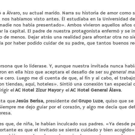
 a Álvaro, su actual marido. Narra su historia de amor como s
 nos habíamos visto antes. Él estudiaba en la Universidad d
 nadie nos había presentado». Ambos vivieron aquellos años 
r la capital. El padre de nuestra protagonista enfermó y se i
 de menos. Dejar atrás una realidad para afrontar otra no s
cida por haber podido cuidar de su padre, que tantos buenos r
sona que lo liderase. Y, aunque nuestra invitada nunca habí
ron en ella hizo que aceptara el desafío de ser su
general ma
cero. Luego me di cuenta de que, al fin y al cabo, el trabaj
n tiendas; aquí, hoteles». Sintió una conexión tan especial 
igir el
AC Hotel Zizur Mayor
y el
AC Hotel General Álava
.
sta que
Jesús Berisa
, presidente del
Grupo Luze
, quiso que se
Siempre me dejo guiar por el corazón, y algo me decía que de
presa.
ores que, de niña, le habían inculcado sus padres. «Ya desde 
rtante es que el invitado se sienta cuidado y bien acogido»