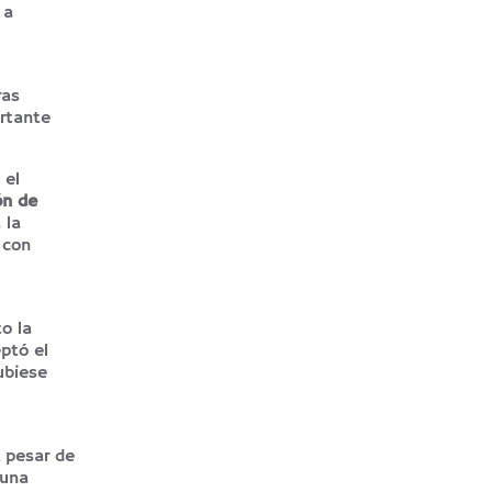
 a
ras
ortante
 el
ón de
 la
 con
o la
ptó el
ubiese
A pesar de
 una