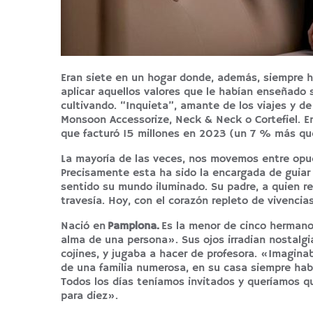
Eran siete en un hogar donde, además, siempre ha
aplicar aquellos valores que le habían enseñado s
cultivando. “Inquieta”, amante de los viajes y de
Monsoon Accessorize, Neck & Neck o Cortefiel. E
que facturó 15 millones en 2023 (un 7 % más que
La mayoría de las veces, nos movemos entre opuesto
Precisamente esta ha sido la encargada de guiar
sentido su mundo iluminado. Su padre, a quien re
travesía. Hoy, con el corazón repleto de vivencia
Nació en
Pamplona.
Es la menor de cinco hermano
alma de una persona». Sus ojos irradian nostal
cojines, y jugaba a hacer de profesora. «Imagin
de una familia numerosa, en su casa siempre hab
Todos los días teníamos invitados y queríamos qu
para diez».