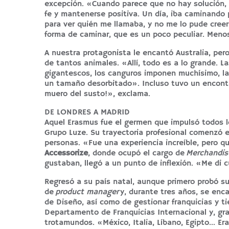
excepción. «Cuando parece que no hay solución, s
fe y mantenerse positiva. Un día, iba caminando po
para ver quién me llamaba, y no me lo pude cree
forma de caminar, que es un poco peculiar. Men
A nuestra protagonista le encantó Australia, per
de tantos animales. «Allí, todo es a lo grande. 
gigantescos, los canguros imponen muchísimo, la
un tamaño desorbitado». Incluso tuvo un encontr
muero del susto!», exclama.
DE LONDRES A MADRID
Aquel Erasmus fue el germen que impulsó todos los
Grupo Luze. Su trayectoria profesional comenzó 
personas. «Fue una experiencia increíble, pero q
Accessorize
, donde ocupó el cargo de
Merchandise
gustaban, llegó a un punto de inflexión. «Me di
Regresó a su país natal, aunque primero probó s
de
product manager
y, durante tres años, se enca
de Diseño, así como de gestionar franquicias y t
Departamento de Franquicias Internacional y, gra
trotamundos. «México, Italia, Líbano, Egipto… Er