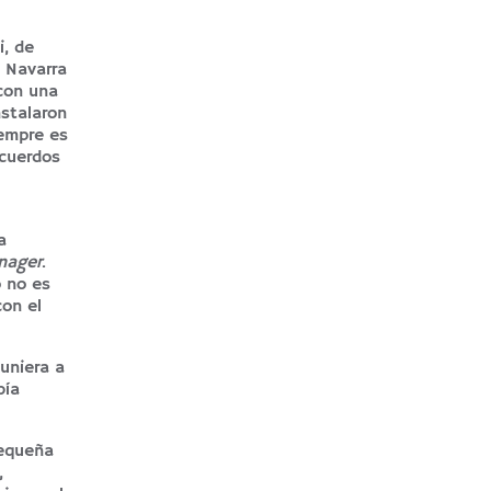
i, de
e Navarra
con una
nstalaron
iempre es
ecuerdos
a
nager
.
o no es
con el
 uniera a
bía
pequeña
,