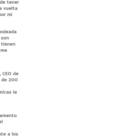
 de tener
la vuelta
por mi
 rodeada
 son
 tienen
i me
e, CEO de
r de 200
nicas le
rtamento
el
te a los