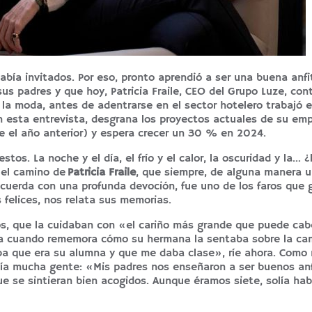
bía invitados. Por eso, pronto aprendió a ser una buena anfi
us padres y que hoy, Patricia Fraile, CEO del
Grupo Luze
, con
 la moda, antes de adentrarse en el sector hotelero trabajó e
n esta entrevista, desgrana los proyectos actuales de su emp
 el año anterior) y espera crecer un 30 % en 2024.
s. La noche y el día, el frío y el calor, la oscuridad y la… ¿
 el camino de
Patricia Fraile
, que siempre, de alguna manera u
cuerda con una profunda devoción, fue uno de los faros que 
s felices, nos relata sus memorias.
s, que la cuidaban con «el cariño más grande que puede cabe
gia cuando rememora cómo su hermana la sentaba sobre la ca
aba que era su alumna y que me daba clase», ríe ahora. Como
ía mucha gente: «Mis padres nos enseñaron a ser buenos anf
e se sintieran bien acogidos. Aunque éramos siete, solía hab