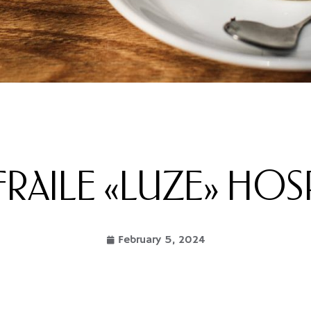
 FRAILE «LUZE» HOS
February 5, 2024