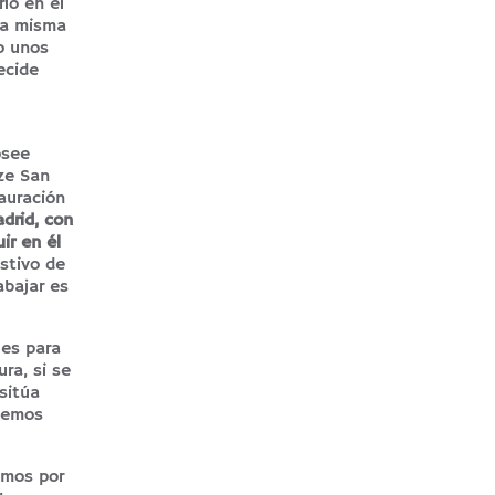
io en el
 la misma
o unos
ecide
osee
ze San
auración
drid, con
ir en él
stivo de
abajar es
 es para
ra, si se
sitúa
reemos
amos por