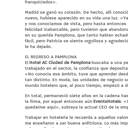
franquiciados».
Madrid se ganó su corazón. De hecho, allí conoció
nuevo, hubiese aparecido en su vida una luz. «Ya
y nos conocíamos de vista, pero hasta entonces
felicidad inabarcable, pero tuvieron que abandona
en su querida Pamplona, que tanto habían echado
fácil, pero Patricia se siente orgullosa y agrade
le ha dejado.
EL REGRESO A PAMPLONA
El
Hotel AC Ciudad de Pamplona
buscaba a una per
trabajado en el sector, la confianza que deposita
«No conocía ese ámbito, tuve que aprender desde 
tan distinto. En moda, las unidades de negocio so
mundo hotelero que, al poco tiempo, empezó a dir
En total, permaneció siete años en la cadena ha
la firma, por aquel entonces aún
EventsHotels
. «
quedarme aquí», subraya la actual CEO de la em
Trabajar en hotelería le recuerda a aquellos val
me enseñaron a ser buena anfitriona. Lo más impo