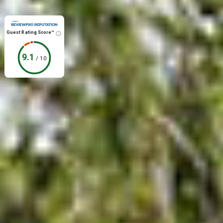
Guest Rating Score™
9.1
/
10