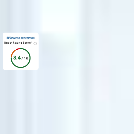
Guest Rating Score™
8.4
/
10