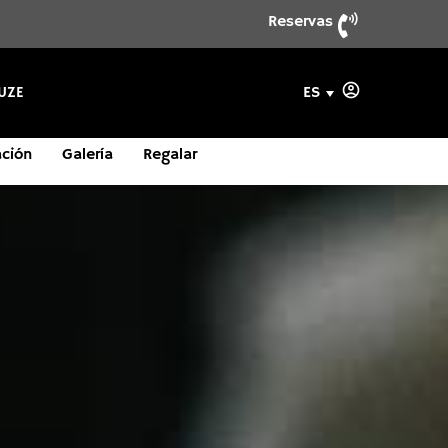
Reservas
ES
UZE
ación
Galería
Regalar