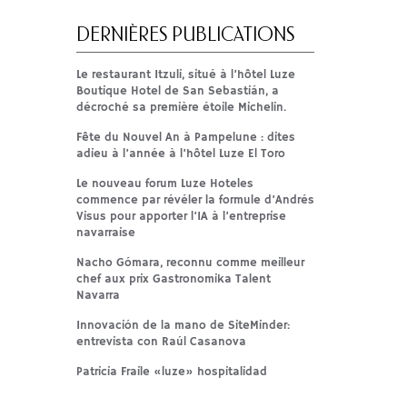
DERNIÈRES PUBLICATIONS
Le restaurant Itzuli, situé à l’hôtel Luze
Boutique Hotel de San Sebastián, a
décroché sa première étoile Michelin.
Fête du Nouvel An à Pampelune : dites
adieu à l’année à l’hôtel Luze El Toro
Le nouveau forum Luze Hoteles
commence par révéler la formule d’Andrés
Visus pour apporter l’IA à l’entreprise
navarraise
Nacho Gómara, reconnu comme meilleur
chef aux prix Gastronomika Talent
Navarra
Innovación de la mano de SiteMinder:
entrevista con Raúl Casanova
Patricia Fraile «luze» hospitalidad