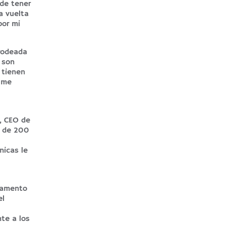
 de tener
la vuelta
por mi
 rodeada
 son
 tienen
i me
e, CEO de
r de 200
nicas le
rtamento
el
te a los