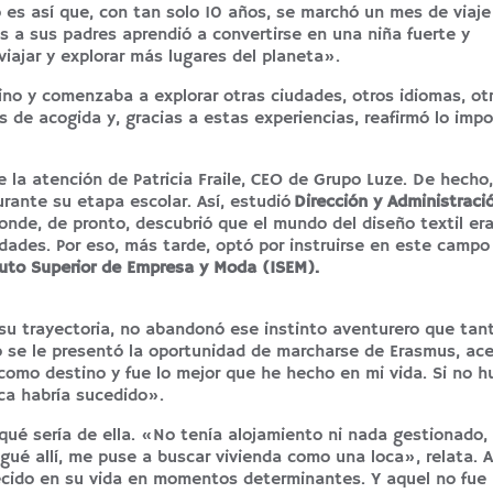
es así que, con tan solo 10 años, se marchó un mes de viaje
 a sus padres aprendió a convertirse en una niña fuerte y
iajar y explorar más lugares del planeta».
tino y comenzaba a explorar otras ciudades, otros idiomas, ot
as de acogida y, gracias a estas experiencias, reafirmó lo imp
 la atención de Patricia Fraile, CEO de Grupo Luze. De hecho,
urante su etapa escolar. Así, estudió
Dirección y Administraci
donde, de pronto, descubrió que el mundo del diseño textil era
dades. Por eso, más tarde, optó por instruirse en este campo
tuto Superior de Empresa y Moda (ISEM).
su trayectoria, no abandonó ese instinto aventurero que tant
se le presentó la oportunidad de marcharse de Erasmus, ace
 como destino y fue lo mejor que he hecho en mi vida. Si no h
ca habría sucedido».
ué sería de ella. «No tenía alojamiento ni nada gestionado,
gué allí, me puse a buscar vivienda como una loca», relata. 
recido en su vida en momentos determinantes. Y aquel no fue