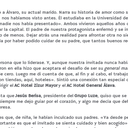
 a Álvaro, su actual marido. Narra su historia de amor como s
 nos habíamos visto antes. Él estudiaba en la Universidad d
 nadie nos había presentado». Ambos vivieron aquellos años 
r la capital. El padre de nuestra protagonista enfermó y se i
 de menos. Dejar atrás una realidad para afrontar otra no s
cida por haber podido cuidar de su padre, que tantos buenos r
sona que lo liderase. Y, aunque nuestra invitada nunca habí
ron en ella hizo que aceptara el desafío de ser su
general ma
cero. Luego me di cuenta de que, al fin y al cabo, el trabaj
n tiendas; aquí, hoteles». Sintió una conexión tan especial 
igir el
AC Hotel Zizur Mayor
y el
AC Hotel General Álava
.
sta que
Jesús Berisa
, presidente del
Grupo Luze
, quiso que se
Siempre me dejo guiar por el corazón, y algo me decía que de
presa.
ores que, de niña, le habían inculcado sus padres. «Ya desde 
rtante es que el invitado se sienta cuidado y bien acogido»