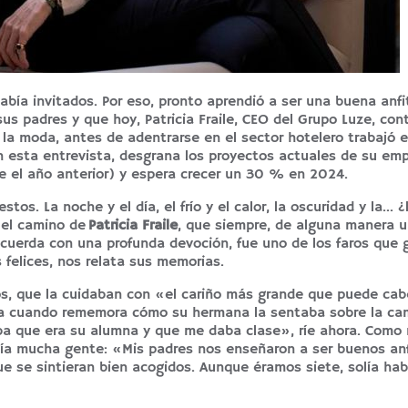
bía invitados. Por eso, pronto aprendió a ser una buena anfi
us padres y que hoy, Patricia Fraile, CEO del
Grupo Luze
, con
 la moda, antes de adentrarse en el sector hotelero trabajó e
n esta entrevista, desgrana los proyectos actuales de su emp
 el año anterior) y espera crecer un 30 % en 2024.
s. La noche y el día, el frío y el calor, la oscuridad y la… ¿
 el camino de
Patricia Fraile
, que siempre, de alguna manera u
cuerda con una profunda devoción, fue uno de los faros que 
s felices, nos relata sus memorias.
s, que la cuidaban con «el cariño más grande que puede cabe
gia cuando rememora cómo su hermana la sentaba sobre la ca
aba que era su alumna y que me daba clase», ríe ahora. Como
ía mucha gente: «Mis padres nos enseñaron a ser buenos anf
e se sintieran bien acogidos. Aunque éramos siete, solía hab