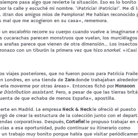
iempre pasa algo que revierte la situación. Eso es lo bonito
r la calle y escuché mi nombre. ‘¡Patricia! ¡Patricia!’. Me di 
r. ¡Eran dos amigos míos de Pamplona! Me habían reconocido 
os mal que me acogieron en su casa», rememora.
o un escalofrío recorre su cuerpo cuando vuelve a imaginarse
Las cucarachas parecen monstruos que vuelan, los murciélagos
s arañas parece que vienen de otra dimensión… Los insectos
onazo con un tiburón la primera vez que hizo
snorkel
. «¡Cas
 viajes posteriores, que no fueron pocos para Patricia Frail
en Londres, en una tienda de
Zara
donde trabajaban alrededo
uería moverme por otras áreas». Entonces fichó por
Monsoon
 Distribution assistant
. Pero, a pesar de que las tierras britá
 cuenta de que echaba de menos España», apostilla.
uerte en Madrid. La empresa
Neck & Neck
le ofreció el puesto
rgó de crear la estructura de la colección junto con el depa
iendas corporativas. Después,
Cortefiel
le propuso trabajar en 
cias a esa oportunidad, pudo continuar su itinerario como
a un trabajo muy bonito porque había que visitar periódicamen