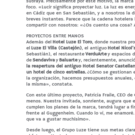
subraya. Precisamente por este motivo, la marca
foco. «Lucir significa proyectar luz. La luz es en
en Cádiz que en San Sebastián, y a nosotros la d
breves instantes. Parece que la cadena hotelera l
compartir con nosotros: «¿Os cuento una cosa? A
PROYECTOS ENTRE MANOS
Además del
Hotel Luze El Toro
, donde nuestra pr
el
Luze El Villa (Castejón)
, el antiguo
Hotel Nicol’
Sebastián), el restaurante
VerduArte
y espacios 
de
Sendaviva
y
Baluarte
y, recientemente, anunci
la reapertura del antiguo Hotel Senator Castella
un hotel de cinco estrellas.
¿Cómo se gestionan e
la organización, hacemos presupuestos anuales, 
la misma», constata.
Con este último proyecto, Patricia Fraile, CEO d
menos. Nuestra invitada, sonriente, augura que e
cumplen los planes de la marca, tendrá lugar a fi
frente al Guggenheim. Cuando lo vi, me enamoré.
que va a gustar muchísimo».
Desde luego, el Grupo Luze tiene sus metas clar