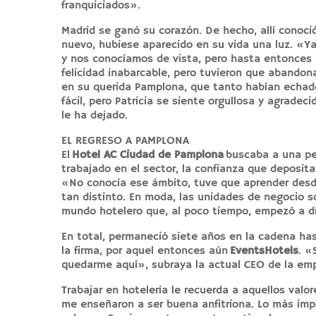
franquiciados».
Madrid se ganó su corazón. De hecho, allí conoció
nuevo, hubiese aparecido en su vida una luz. «Ya
y nos conocíamos de vista, pero hasta entonces
felicidad inabarcable, pero tuvieron que abandona
en su querida Pamplona, que tanto habían echado
fácil, pero Patricia se siente orgullosa y agrade
le ha dejado.
EL REGRESO A PAMPLONA
El
Hotel AC Ciudad de Pamplona
buscaba a una per
trabajado en el sector, la confianza que deposita
«No conocía ese ámbito, tuve que aprender desde 
tan distinto. En moda, las unidades de negocio so
mundo hotelero que, al poco tiempo, empezó a dir
En total, permaneció siete años en la cadena ha
la firma, por aquel entonces aún
EventsHotels
. «
quedarme aquí», subraya la actual CEO de la em
Trabajar en hotelería le recuerda a aquellos val
me enseñaron a ser buena anfitriona. Lo más impo