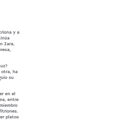
triona y a
tinúa
n Zara,
resa,
luz?
 otra, ha
guio su
r en el
ma, entre
 miembro
itriones.
er platos