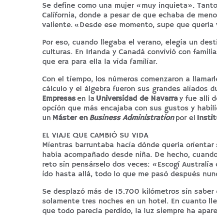
Se define como una mujer «muy inquieta». Tanto 
California, donde a pesar de que echaba de menos
valiente. «Desde ese momento, supe que quería v
Por eso, cuando llegaba el verano, elegía un des
culturas. En Irlanda y Canadá convivió con famili
que era para ella la vida familiar.
Con el tiempo, los números comenzaron a llamarle
cálculo y el álgebra fueron sus grandes aliados d
Empresas
en la
Universidad de Navarra
y fue allí 
opción que más encajaba con sus gustos y habili
un
Máster en
Business Administration
por el
Insti
EL VIAJE QUE CAMBIÓ SU VIDA
Mientras barruntaba hacia dónde quería orientar 
había acompañado desde niña. De hecho, cuando 
reto sin pensárselo dos veces: «Escogí Australia
ido hasta allá, todo lo que me pasó después nun
Se desplazó más de 15.700 kilómetros sin saber q
solamente tres noches en un hotel. En cuanto lle
que todo parecía perdido, la luz siempre ha apa