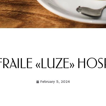
 FRAILE «LUZE» HOS
February 5, 2024