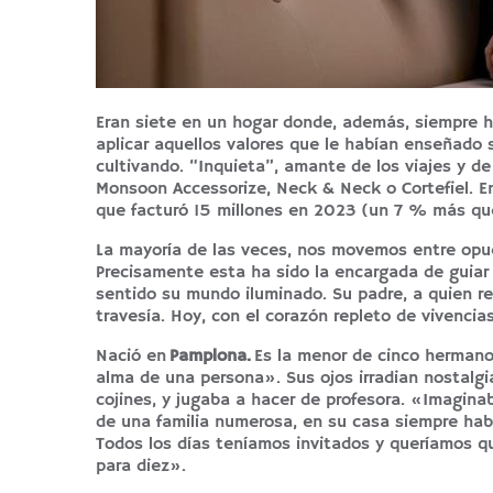
Eran siete en un hogar donde, además, siempre ha
aplicar aquellos valores que le habían enseñado s
cultivando. “Inquieta”, amante de los viajes y de
Monsoon Accessorize, Neck & Neck o Cortefiel. E
que facturó 15 millones en 2023 (un 7 % más que
La mayoría de las veces, nos movemos entre opuesto
Precisamente esta ha sido la encargada de guiar
sentido su mundo iluminado. Su padre, a quien re
travesía. Hoy, con el corazón repleto de vivencia
Nació en
Pamplona.
Es la menor de cinco hermano
alma de una persona». Sus ojos irradian nostal
cojines, y jugaba a hacer de profesora. «Imagin
de una familia numerosa, en su casa siempre hab
Todos los días teníamos invitados y queríamos qu
para diez».