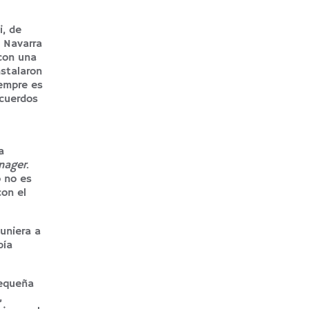
i, de
e Navarra
con una
nstalaron
iempre es
ecuerdos
a
nager
.
o no es
con el
 uniera a
bía
pequeña
,