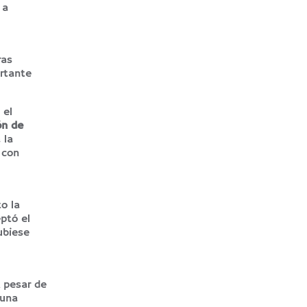
 a
ras
ortante
 el
ón de
 la
 con
o la
ptó el
ubiese
A pesar de
 una