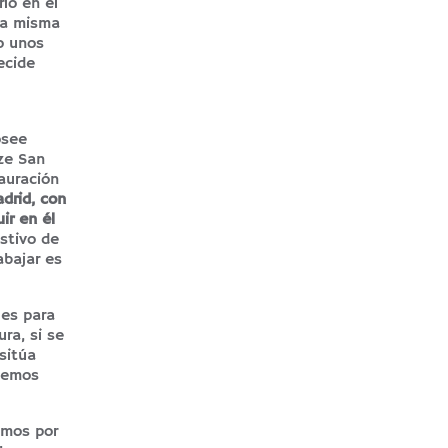
io en el
 la misma
o unos
ecide
osee
ze San
auración
drid, con
ir en él
stivo de
abajar es
 es para
ra, si se
sitúa
reemos
amos por