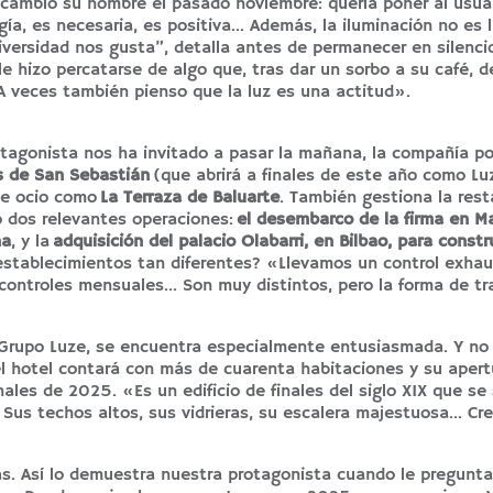
 cambió su nombre el pasado noviembre: quería poner al usuar
ergía, es necesaria, es positiva… Además, la iluminación no es
iversidad nos gusta”, detalla antes de permanecer en silenci
e hizo percatarse de algo que, tras dar un sorbo a su café, d
 veces también pienso que la luz es una actitud».
otagonista nos ha invitado a pasar la mañana, la compañía p
s de San Sebastián
(que abrirá a finales de este año como Lu
de ocio como
La Terraza de Baluarte
. También gestiona la rest
ó dos relevantes operaciones:
el desembarco de la firma en Ma
na
, y la
adquisición del palacio Olabarri, en Bilbao, para constru
stablecimientos tan diferentes? «Llevamos un control exhau
controles mensuales… Son muy distintos, pero la forma de tr
e Grupo Luze, se encuentra especialmente entusiasmada. Y no
l hotel contará con más de cuarenta habitaciones y su apertu
nales de 2025. «Es un edificio de finales del siglo XIX que se 
 Sus techos altos, sus vidrieras, su escalera majestuosa… C
as. Así lo demuestra nuestra protagonista cuando le pregunt