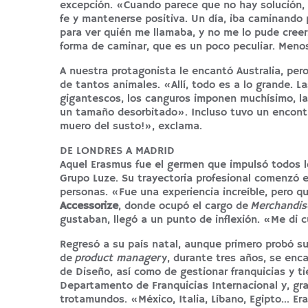
excepción. «Cuando parece que no hay solución, s
fe y mantenerse positiva. Un día, iba caminando po
para ver quién me llamaba, y no me lo pude cree
forma de caminar, que es un poco peculiar. Men
A nuestra protagonista le encantó Australia, per
de tantos animales. «Allí, todo es a lo grande. 
gigantescos, los canguros imponen muchísimo, la
un tamaño desorbitado». Incluso tuvo un encontr
muero del susto!», exclama.
DE LONDRES A MADRID
Aquel Erasmus fue el germen que impulsó todos los
Grupo Luze. Su trayectoria profesional comenzó 
personas. «Fue una experiencia increíble, pero q
Accessorize
, donde ocupó el cargo de
Merchandise
gustaban, llegó a un punto de inflexión. «Me di
Regresó a su país natal, aunque primero probó s
de
product manager
y, durante tres años, se enca
de Diseño, así como de gestionar franquicias y t
Departamento de Franquicias Internacional y, gra
trotamundos. «México, Italia, Líbano, Egipto… Er