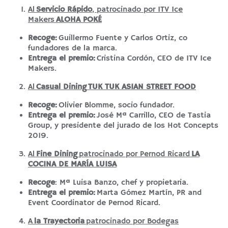
Al
Servicio Rápido
, patrocinado por ITV Ice
Makers
ALOHA POKÉ
Recoge:
Guillermo Fuente y Carlos Ortiz, co
fundadores de la marca.
Entrega el premio:
Cristina Cordón, CEO de ITV Ice
Makers.
Al
Casual Dining
TUK TUK ASIAN STREET FOOD
Recoge:
Olivier Blomme, socio fundador.
Entrega el premio:
José Mª Carrillo, CEO de Tastia
Group, y presidente del jurado de los Hot Concepts
2019.
Al
Fine Dining
patrocinado por Pernod Ricard
LA
COCINA DE MARÍA LUISA
Recoge
: Mª Luisa Banzo, chef y propietaria.
Entrega el premio:
Marta Gómez Martín, PR and
Event Coordinator de Pernod Ricard.
A
la Trayectoria
patrocinado por Bodegas