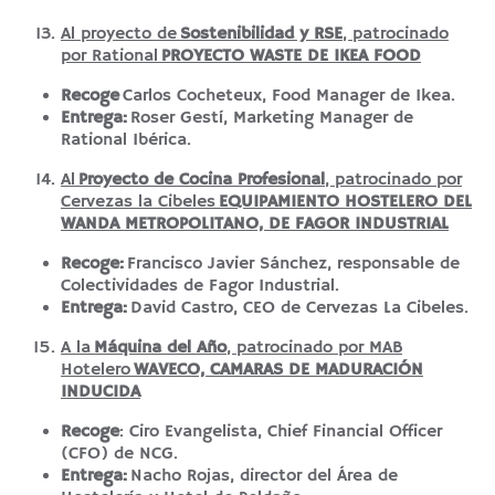
Al proyecto de
Sostenibilidad y RSE
, patrocinado
por Rational
PROYECTO WASTE DE IKEA FOOD
Recoge
Carlos Cocheteux, Food Manager de Ikea.
Entrega:
Roser Gestí, Marketing Manager de
Rational Ibérica.
Al
Proyecto de Cocina Profesional
, patrocinado por
Cervezas la Cibeles
EQUIPAMIENTO HOSTELERO DEL
WANDA METROPOLITANO, DE FAGOR INDUSTRIAL
Recoge:
Francisco Javier Sánchez, responsable de
Colectividades de Fagor Industrial.
Entrega:
David Castro, CEO de Cervezas La Cibeles.
A la
Máquina del Año
, patrocinado por MAB
Hotelero
WAVECO, CAMARAS DE MADURACIÓN
INDUCIDA
Recoge
: Ciro Evangelista, Chief Financial Officer
(CFO) de NCG.
Entrega:
Nacho Rojas, director del Área de