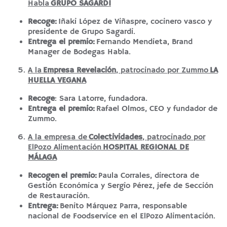
Habla
GRUPO SAGARDI
Recoge:
Iñaki López de Viñaspre, cocinero vasco y
presidente de Grupo Sagardi.
Entrega el premio:
Fernando Mendieta, Brand
Manager de Bodegas Habla.
A la
Empresa Revelación
, patrocinado por Zummo
LA
HUELLA VEGANA
Recoge
: Sara Latorre, fundadora.
Entrega el premio:
Rafael Olmos, CEO y fundador de
Zummo.
A la empresa de
Colectividades
, patrocinado por
ElPozo Alimentación
HOSPITAL REGIONAL DE
MÁLAGA
Recogen
el premio:
Paula Corrales, directora de
Gestión Económica y Sergio Pérez, jefe de Sección
de Restauración.
Entrega:
Benito Márquez Parra, responsable
nacional de Foodservice en el ElPozo Alimentación.