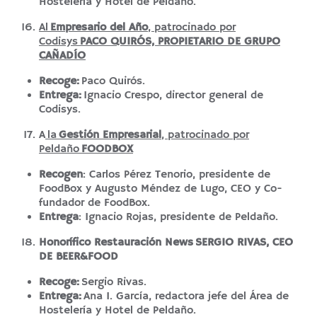
Hostelería y Hotel de Peldaño.
Al
Empresario del Año
, patrocinado por
Codisys
PACO QUIRÓS, PROPIETARIO DE GRUPO
CAÑADÍO
Recoge:
Paco Quirós.
Entrega:
Ignacio Crespo, director general de
Codisys.
A
la
Gestión Empresarial
, patrocinado por
Peldaño
FOODBOX
Recogen
: Carlos Pérez Tenorio, presidente de
FoodBox y Augusto Méndez de Lugo, CEO y Co-
fundador de FoodBox.
Entrega
: Ignacio Rojas, presidente de Peldaño.
Honorífico Restauración News
SERGIO RIVAS, CEO
DE BEER&FOOD
Recoge:
Sergio Rivas.
Entrega:
Ana I. García, redactora jefe del Área de
Hostelería y Hotel de Peldaño.