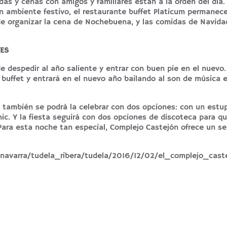
s y cenas con amigos y familiares están a la orden del día.
un ambiente festivo, el restaurante buffet Platicum permanec
d de organizar la cena de Nochebuena, y las comidas de Navida
ES
 despedir al año saliente y entrar con buen pie en el nuevo.
buffet y entrará en el nuevo año bailando al son de música e
o también se podrá la celebrar con dos opciones: con un est
c. Y la fiesta seguirá con dos opciones de discoteca para qu
Para esta noche tan especial, Complejo Castejón ofrece un se
as/navarra/tudela_ribera/tudela/2016/12/02/el_complejo_c