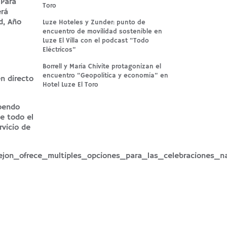
 Para
Toro
erá
d, Año
Luze Hoteles y Zunder: punto de
encuentro de movilidad sostenible en
Luze El Villa con el podcast “Todo
Eléctricos”
Borrell y María Chivite protagonizan el
encuentro “Geopolítica y economía” en
n directo
Hotel Luze El Toro
upendo
e todo el
rvicio de
astejon_ofrece_multiples_opciones_para_las_celebraciones