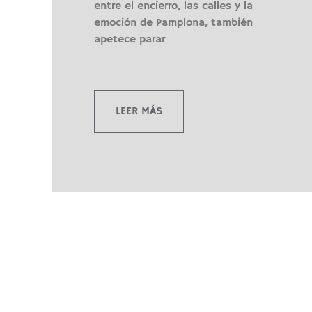
entre el encierro, las calles y la
emoción de Pamplona, también
apetece parar
LEER MÁS