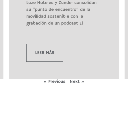
Luze Hoteles y Zunder consolidan
su “punto de encuentro” de la
movilidad sostenible con la
grabación de un podcast El
LEER MÁS
« Previous
Next »