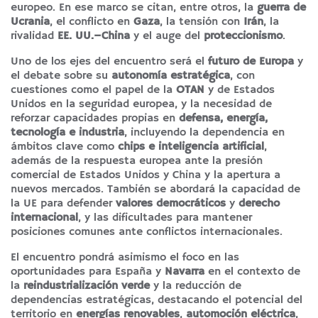
europeo. En ese marco se citan, entre otros, la
guerra de
Ucrania
, el conflicto en
Gaza
, la tensión con
Irán
, la
rivalidad
EE. UU.–China
y el auge del
proteccionismo
.
Uno de los ejes del encuentro será el
futuro de Europa
y
el debate sobre su
autonomía estratégica
, con
cuestiones como el papel de la
OTAN
y de Estados
Unidos en la seguridad europea, y la necesidad de
reforzar capacidades propias en
defensa, energía,
tecnología e industria
, incluyendo la dependencia en
ámbitos clave como
chips e inteligencia artificial
,
además de la respuesta europea ante la presión
comercial de Estados Unidos y China y la apertura a
nuevos mercados. También se abordará la capacidad de
la UE para defender
valores democráticos
y
derecho
internacional
, y las dificultades para mantener
posiciones comunes ante conflictos internacionales.
El encuentro pondrá asimismo el foco en las
oportunidades para España y
Navarra
en el contexto de
la
reindustrialización verde
y la reducción de
dependencias estratégicas, destacando el potencial del
territorio en
energías renovables
,
automoción eléctrica
,