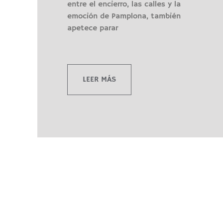
entre el encierro, las calles y la
emoción de Pamplona, también
apetece parar
LEER MÁS