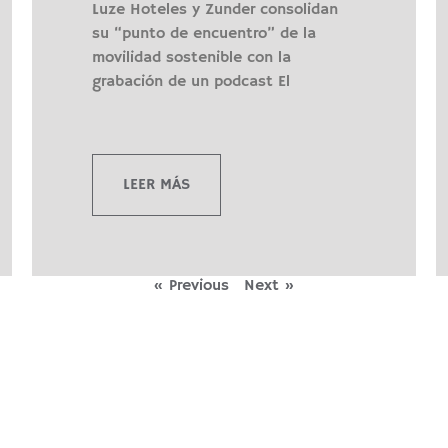
Luze Hoteles y Zunder consolidan
su “punto de encuentro” de la
movilidad sostenible con la
grabación de un podcast El
LEER MÁS
« Previous
Next »