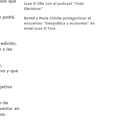
mios que
Luze El Villa con el podcast “Todo
Eléctricos”
e podrá
Borrell y María Chivite protagonizan el
encuentro “Geopolítica y economía” en
Hotel Luze El Toro
edición,
 y las
,
ivo y que
jetivo
o de
 venta: en
os.