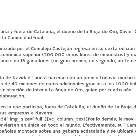
varra y fuera de Cataluña, el dueño de la Bruja de Oro, Xavier 
 la Comunidad foral.
anizado por el Complejo Castejón regresa en su sexta edición
r económico superior (200.000 euros libres de impuestos) y m
uno sino 13 ganadores (un gran premio, un segundo, un terce
rda de Navidad” podrá hacerse con un premio todavía mucho 
s de 40 millones de euros adicionales gracias a los 1.000 bo
inistración de lotería La Bruja de Oro, quien por cuarto año
laboración.
 en la que participa, fuera de Cataluña, el dueño de La Bruja 
 sus empresas a Navarra.
″ img_size=”full”][vc_column_text]Por lo demás, la movil
 convierten en única en todo el mundo. Efectivamente, su “Ca
spañolas montada sobre una gabarra acristalada y se ubicará 