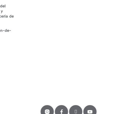
del
 y
tería de
on-de-