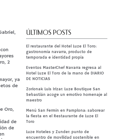
Gabriel,
ÚLTIMOS POSTS
El restaurante del Hotel Luze El Toro:
 con
gastronomía navarra, producto de
ayores
temporada e identidad propia
ro, 2
Eventos MasterChef Navarra regresa al
Hotel Luze El Toro de la mano de DIARIO
DE NOTICIAS
mayor, ya
letos de
Zorionak Luis Irizar: Luze Boutique San
Sebastián acoge un emotivo homenaje al
maestro
de Oro,
Menú San Fermín en Pamplona: saborear
la fiesta en el Restaurante de Luze El
idad de
Toro
mión de
Luze Hoteles y Zunder: punto de
en
encuentro de movilidad sostenible en