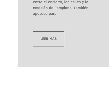
entre el encierro, las calles y la
emoción de Pamplona, también
apetece parar
LEER MÁS