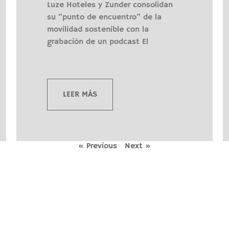
Luze Hoteles y Zunder consolidan
su “punto de encuentro” de la
movilidad sostenible con la
grabación de un podcast El
LEER MÁS
« Previous
Next »