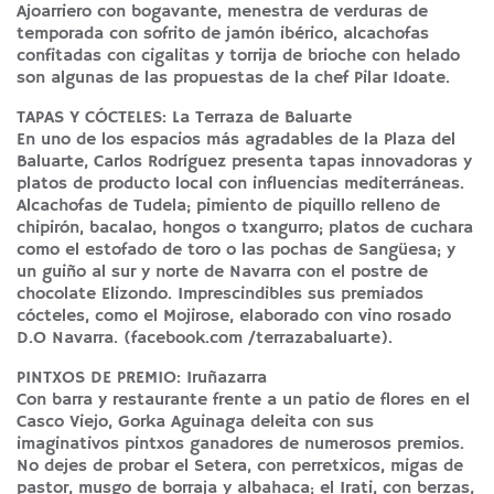
Ajoarriero con bogavante, menestra de verduras de
temporada con sofrito de jamón ibérico, alcachofas
confitadas con cigalitas y torrija de brioche con helado
son algunas de las propuestas de la chef Pilar Idoate.
TAPAS Y CÓCTELES: La Terraza de Baluarte
En uno de los espacios más agradables de la Plaza del
Baluarte, Carlos Rodríguez presenta tapas innovadoras y
platos de producto local con influencias mediterráneas.
Alcachofas de Tudela; pimiento de piquillo relleno de
chipirón, bacalao, hongos o txangurro; platos de cuchara
como el estofado de toro o las pochas de Sangüesa; y
un guiño al sur y norte de Navarra con el postre de
chocolate Elizondo. Imprescindibles sus premiados
cócteles, como el Mojirose, elaborado con vino rosado
D.O Navarra. (
facebook.com /terrazabaluarte
).
PINTXOS DE PREMIO: Iruñazarra
Con barra y restaurante frente a un patio de flores en el
Casco Viejo, Gorka Aguinaga deleita con sus
imaginativos pintxos ganadores de numerosos premios.
No dejes de probar el Setera, con perretxicos, migas de
pastor, musgo de borraja y albahaca; el Irati, con berzas,