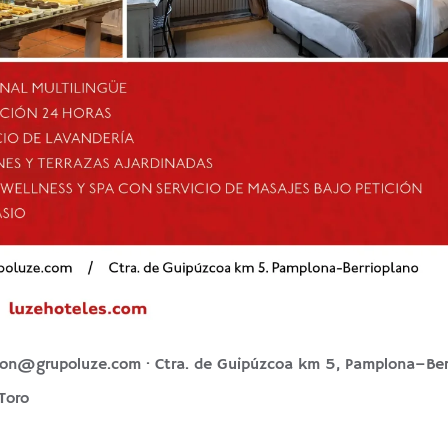
cion@grupoluze.com
· Ctra. de Guipúzcoa km 5, Pamplona–Ber
 Toro