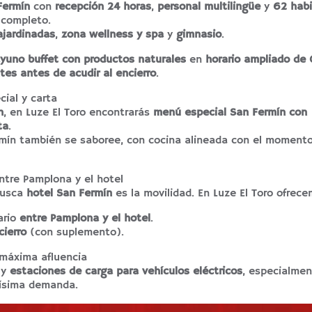
Fermín
con
recepción 24 horas
,
personal multilingüe
y
62 habi
o completo.
ajardinadas
,
zona wellness y spa
y
gimnasio
.
yuno buffet con productos naturales
en
horario ampliado de
tes antes de acudir al encierro
.
ial y carta
n
, en Luze El Toro encontrarás
menú especial San Fermín con
ta
.
ermín también se saboree, con cocina alineada con el momento
ntre Pamplona y el hotel
busca
hotel San Fermín
es la movilidad. En Luze El Toro ofrece
ario
entre Pamplona y el hotel
.
cierro
(con suplemento).
 máxima afluencia
y
estaciones de carga para vehículos eléctricos
, especialmen
ísima demanda.