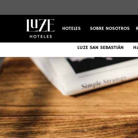
HOTELES
SOBRE NOSOTROS
LUZE EL TORO
LUZE EL VILLA
LUZE SAN SEBASTIÁN
Habitacione
Habitacione
Ha