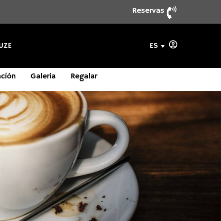
Reservas
ES
UZE
ación
ituación
ituación
Galería
Galería
Galería
Regalar
Regalar
Regalar