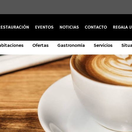
RESTAURACIÓN
EVENTOS
NOTICIAS
CONTACTO
REGALA L
s
s
bitaciones
Restauración
Restauración
Ofertas
Eventos
Eventos
Gastronomía
Servicios
Servicios
Servicios
Ofertas
Ofertas
Situ
S
S