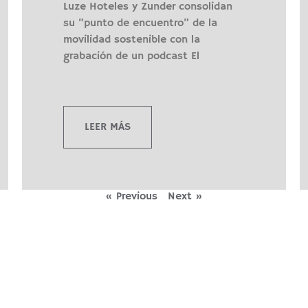
Luze Hoteles y Zunder consolidan
su “punto de encuentro” de la
movilidad sostenible con la
grabación de un podcast El
LEER MÁS
« Previous
Next »