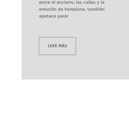
entre el encierro, las calles y la
emoción de Pamplona, también
apetece parar
LEER MÁS