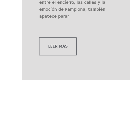
entre el encierro, las calles y la
emoción de Pamplona, también
apetece parar
LEER MÁS