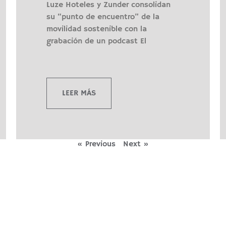
Luze Hoteles y Zunder consolidan
su “punto de encuentro” de la
movilidad sostenible con la
grabación de un podcast El
LEER MÁS
« Previous
Next »