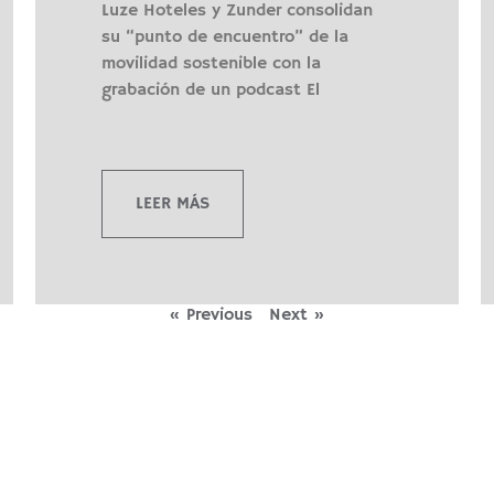
Luze Hoteles y Zunder consolidan
su “punto de encuentro” de la
movilidad sostenible con la
grabación de un podcast El
LEER MÁS
« Previous
Next »