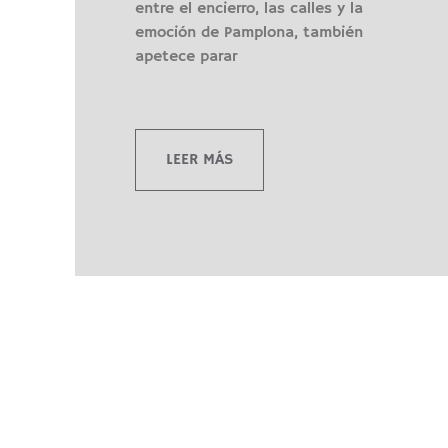
entre el encierro, las calles y la
emoción de Pamplona, también
apetece parar
LEER MÁS