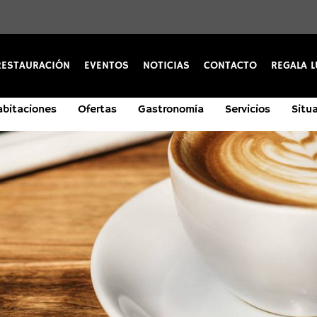
RESTAURACIÓN
EVENTOS
NOTICIAS
CONTACTO
REGALA L
s
s
bitaciones
Restauración
Restauración
Ofertas
Eventos
Eventos
Gastronomía
Servicios
Servicios
Servicios
Ofertas
Ofertas
Situ
S
S