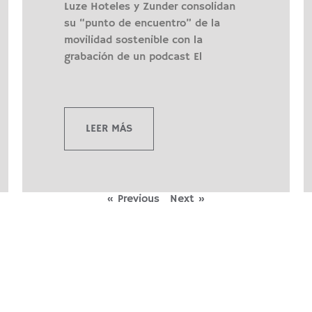
Luze Hoteles y Zunder consolidan
su “punto de encuentro” de la
movilidad sostenible con la
grabación de un podcast El
LEER MÁS
« Previous
Next »