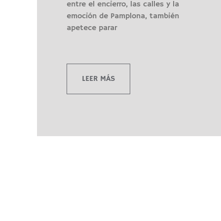
entre el encierro, las calles y la
emoción de Pamplona, también
apetece parar
LEER MÁS