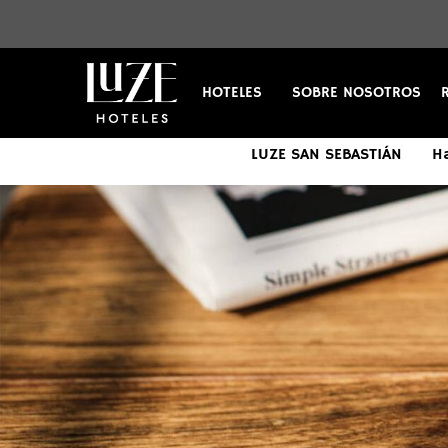
HOTELES
SOBRE NOSOTROS
LUZE EL TORO
LUZE EL VILLA
LUZE SAN SEBASTIÁN
Habitacione
Habitacione
Ha