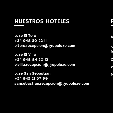
NUESTROS HOTELES
Luze El Toro
A
+34 948 30 22 11
eltoro.recepcion@grupoluze.com
S
i
Luze El Villa
+34 948 84 20 12
C
elvilla.recepcion@grupoluze.com
P
Luze San Sebastián
P
+34 943 21 57 99
sansebastian.recepcion@grupoluze.com