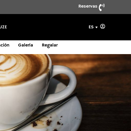
Reservas
ES
UZE
ación
ituación
ituación
Galería
Galería
Galería
Regalar
Regalar
Regalar