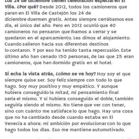
Los 24 de diciembre tienen celebración especial en El
Villa. ¿Por qué?
Desde 2012, todos los camioneros que
paran en El Villa de Castejón los 24 de
diciembre duermen gratis. Antes siempre cerrábamos ese
día, el único del año. Pero en 2012 ocurrió que 40
camioneros no pensaron que íbamos a cerrar y se
quedaron en el aparcamiento. Les dimos el alojamiento.
Cuando salieron hacia sus diferentes destinos
lo contaron. Y por eso ha tenido tanta repercusión. Este
último año han cenado 150 personas, de las que 25 eran
camioneros, que han dormido gratis en el hotel.
Si echa la vista atrás, ¿cómo se ve hoy?
Hoy soy el que
siempre quise ser. Soy feliz siempre con todo lo que
hago. Soy muy positivo y muy empático. Y aunque
hubiera conseguido la mitad, mi pensamiento final
sería el mismo. Y si hubiera conseguido el doble, también
seguiría siendo el mismo. No tiene que ver con tener,
sino con cuánto me satisface lo que hago. Hay una cosa
que no ha cambiado desde cuando estaba en El
Venecia a ahora: mi ambición por evolucionar con lo que
hago todos los días. Eso me mantiene automotivado.