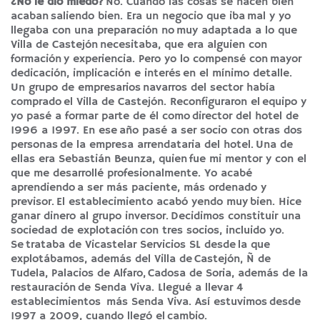
¿No le dio miedo?
No. Cuando las cosas se hacen bien
acaban saliendo bien. Era un negocio que iba mal y yo
llegaba con una preparación no muy adaptada a lo que
Villa de Castejón necesitaba, que era alguien con
formación y experiencia. Pero yo lo compensé con mayor
dedicación, implicación e interés en el mínimo detalle.
Un grupo de empresarios navarros del sector había
comprado el Villa de Castejón. Reconfiguraron el equipo y
yo pasé a formar parte de él como director del hotel de
1996 a 1997. En ese año pasé a ser socio con otras dos
personas de la empresa arrendataria del hotel. Una de
ellas era Sebastián Beunza, quien fue mi mentor y con el
que me desarrollé profesionalmente. Yo acabé
aprendiendo a ser más paciente, más ordenado y
previsor. El establecimiento acabó yendo muy bien. Hice
ganar dinero al grupo inversor. Decidimos constituir una
sociedad de explotación con tres socios, incluido yo.
Se trataba de Vicastelar Servicios SL desde la que
explotábamos, además del Villa de Castejón, Ñ de
Tudela, Palacios de Alfaro, Cadosa de Soria, además de la
restauración de Senda Viva. Llegué a llevar 4
establecimientos más Senda Viva. Así estuvimos desde
1997 a 2009, cuando llegó el cambio.