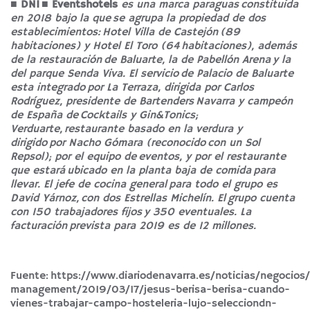
■ DNI
■
Eventshotels
es una marca paraguas constituida
en 2018 bajo la que se agrupa la propiedad de dos
establecimientos: Hotel Villa de Castejón
(89
habitaciones) y Hotel El Toro (64 habitaciones), además
de la restauración
de Baluarte, la de Pabellón Arena y la
del parque Senda Viva. El servicio de Palacio de Baluarte
esta integrado por La Terraza, dirigida por Carlos
Rodríguez, presidente de Bartenders Navarra y campeón
de España de
Cocktails y Gin&Tonics;
Verduarte, restaurante basado en la verdura y
dirigido
por Nacho Gómara (reconocido con un Sol
Repsol); por el equipo de eventos, y por el restaurante
que estará ubicado en la planta baja de comida para
llevar. El jefe de cocina general para todo el grupo es
David Yárnoz, con dos Estrellas Michelín. El grupo cuenta
con 150 trabajadores fijos y 350 eventuales. La
facturación prevista para 2019 es de 12 millones.
Fuente:
https://www.diariodenavarra.es/noticias/negocios
management/2019/03/17/jesus-berisa-berisa-cuando-
vienes-trabajar-campo-hosteleria-lujo-selecciondn-