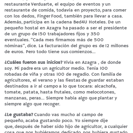
restaurante Verduarte, el equipo de eventos y un
restaurante de comida, todavía en proyecto, para comer
con los dedos, Finger Food, también para llevar a casa.
Además, participa en la cadena Bed4U Hoteles. De un
pequeño hostal en Azagra ha pasado a ser el presidente
de un grupo de 150 trabajadores fijos y 350
eventuales. “Cada mes firmamos más de 500
nóminas”, dice. La facturación del grupo es de 12 millones
de euros. Pero todo tiene sus comienzos…
¿Cuáles fueron sus inicios?
Vivía en Azagra , de donde
soy. Mi padre era un agricultor medio. Tenía 100
robadas de viña y otras 100 de regadío. Con familia de
agricultores, el verano y las fiestas de guardar estaban
destinados a ir al campo a lo que tocara: alcachofa,
tomate, patata, hasta frutales, como melocotones,
manzanas, peras… Siempre había algo que plantar y
siempre algo que recoger.
¿Le gustaba?
Cuando vas mucho al campo de
pequeño, acaba gustando poco. Yo siempre dije
que, después de haber sido hijo de agricultor, a cualquier
cosa que nos hubiéramos dedicado, nos hubiera gustado