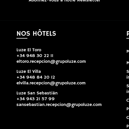
Abonnez-vous à notre Newsletter
NOS HÔTELS
Luze El Toro
M
+34 948 30 22 11
eltoro.recepcion@grupoluze.com
M
Luze El Villa
S
+34 948 84 20 12
i
elvilla.recepcion@grupoluze.com
S
i
Luze San Sebastián
+34 943 21 57 99
C
sansebastian.recepcion@grupoluze.com
P
C
P