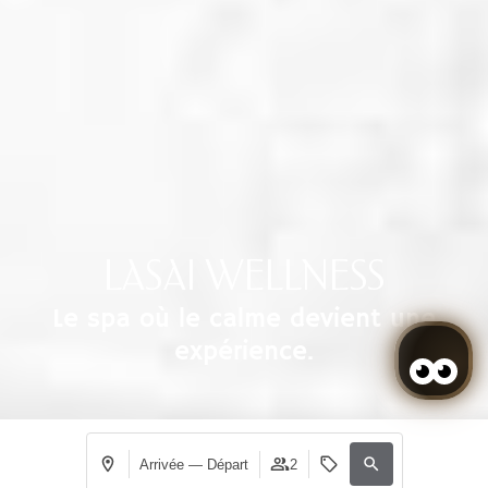
LASAI WELLNESS
Le spa où le calme devient une
expérience.
Arrivée — Départ
2